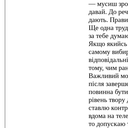
— мусиш зроб
давай. До ре
дають. Прави
Ще одна труд
за тебе дума
Якщо якийсь 
самому вибир
відповідальні
тому, чим ра
Важливий мо
після заверш
повинна бути
рівень твору
ставлю контр
вдома на тел
то допускаю 