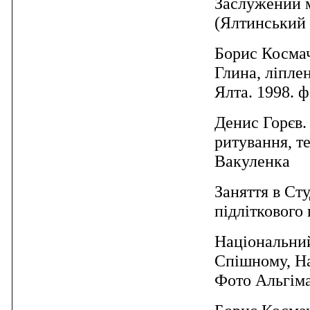
Заслужений м
(Ялтинський 
Борис Косма
Глина, ліплен
Ялта. 1998. 
Денис Горєв.
ритування, т
Вакуленка
Заняття в Ст
підліткового 
Національний
Спішному, На
Фото Альгім