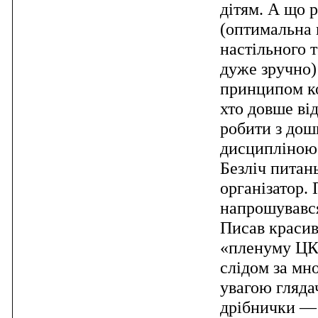
дітям. А що 
(оптимальна к
настільного т
дуже зручно) 
принципом ко
хто довше ві
робити з дош
дисципліною
Безліч питан
організатор. 
напрошувався
Писав красиві
«пленуму ЦК»
слідом за мн
увагою глядач
дрібнички — 