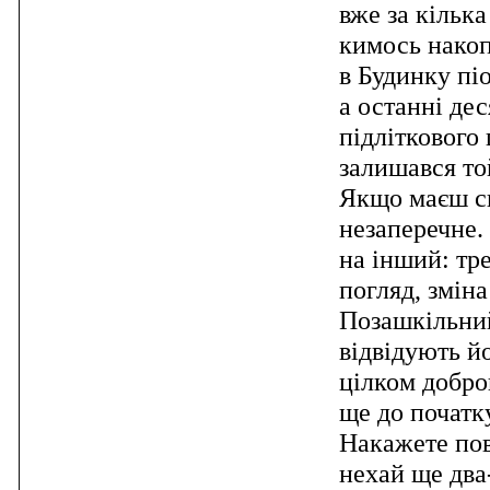
вже за кілька
кимось накоп
в Будинку пі
а останні де
підліткового 
залишався т
Якщо маєш спр
незаперечне. 
на інший: тр
погляд, змін
Позашкільний
відвідують й
цілком добро
ще до початк
Накажете пов
нехай ще два-