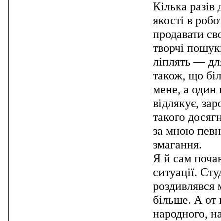
Кілька разів
якості в роб
продавати св
творчі пошуки
ліплять — дл
також, що бі
мене, а один
відлякує, за
такого досяг
за мною певну
змагання.
Я й сам поча
ситуації. Ст
роздивлявся 
більше. А от
народного, н