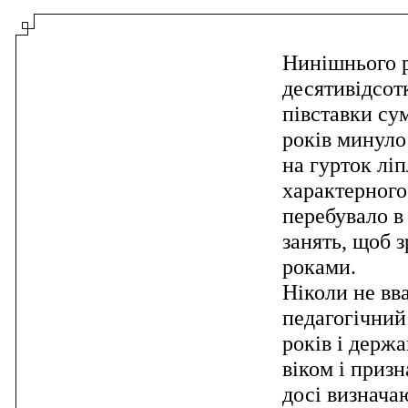
Нинішнього р
десятивідсот
півставки су
років минуло
на гурток лі
характерного 
перебувало в
занять, щоб з
роками.
Ніколи не вва
педагогічний 
років і держ
віком і призн
досі визнача