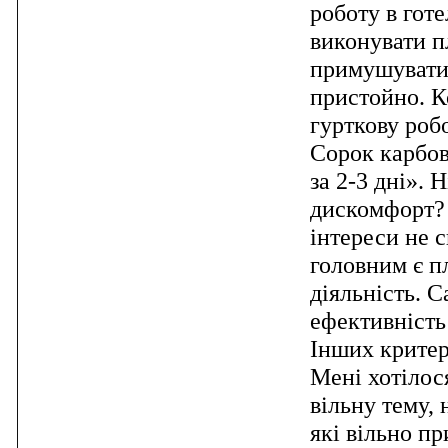
роботу в готе
виконувати пл
примушувати.
пристойно. К
гурткову роб
Сорок карбов
за 2-3 дні». 
дискомфорт? 
інтереси не 
головним є п
діяльність. 
ефективність
Інших критері
Мені хотілос
вільну тему, 
які вільно пр