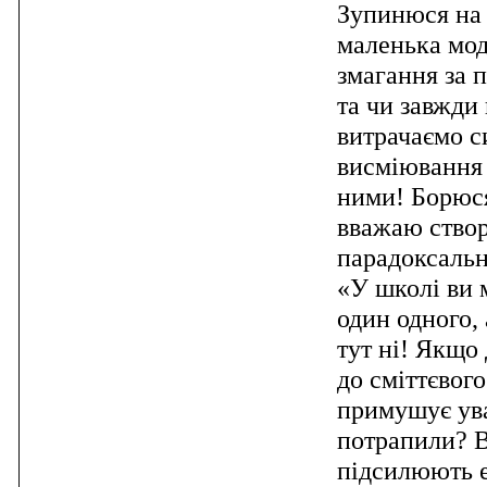
Зупинюся на
маленька мод
змагання за п
та чи завжди
витрачаємо с
висміювання
ними! Борюся
вважаю створ
парадоксальн
«У школі ви 
один одного,
тут ні! Якщо
до сміттєвого
примушує ув
потрапили? В
підсилюють е