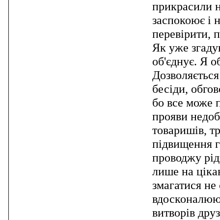
прикрасили н
заспокоює і н
перевірити, п
Як уже згаду
об'єднує. Я о
Дозволяється
бесіди, обго
бо все може 
прояви недоб
товаришів, т
підвищення г
проводжу рід
лише на ціка
змагатися не 
вдосконалююч
витворів друз