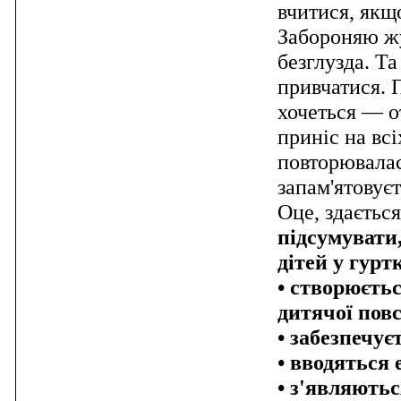
вчитися, якщ
Забороняю жу
безглузда. Та
привчатися.
хочеться — о
приніс на всі
повторювалася
запам'ятовуєт
Оце, здається
підсумувати
дітей у гурт
• створюєтьс
дитячої пов
• забезпечу
• вводяться
• з'являютьс