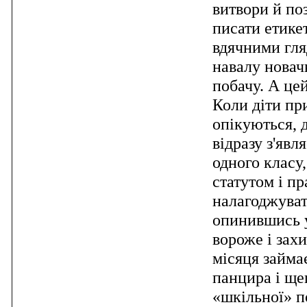
витвори й поз
писати етике
вдячними гля
навалу новачк
побачу. А цей
Коли діти пр
опікуються, 
відразу з'явл
одного класу,
статутом і п
налагоджуват
опинившись у
вороже і зах
місяця займа
панцира і ще
«шкільної» п