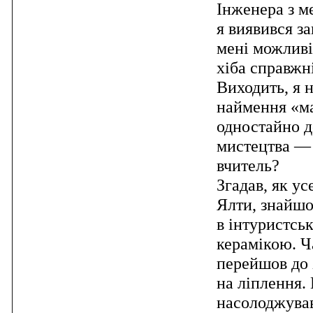
Інженера з м
я виявився з
мені можливі
хіба справжн
Виходить, я 
наймення «ма
одностайно д
мистецтва — 
вчитель?
Згадав, як ус
Ялти, знайшо
в інтуристськ
керамікою. Ч
перейшов до 
на ліплення.
насолоджував