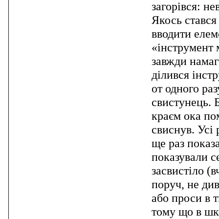
загорівся: не
Якось стався 
вводити елем
«інструмент 
завжди намаг
ділився інстр
от одного ра
свистунець. Б
краєм ока по
свиснув. Усі
ще раз показа
показували с
засвистіло (в
поруч, не див
або проси в т
тому що в шк