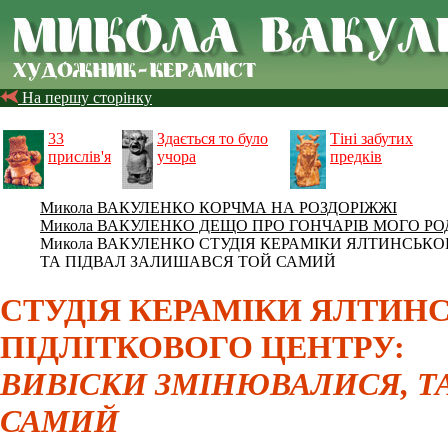
На першу сторінку
33
Здається то було
Тіні забутих
прислів'я
учора
предків
Микола ВАКУЛЕНКО КОРЧМА НА РОЗДОРІЖЖІ
Микола ВАКУЛЕНКО ДЕЩО ПРО ГОНЧАРІВ МОГО РО
Микола ВАКУЛЕНКО СТУДІЯ КЕРАМІКИ ЯЛТИНСЬКО
ТА ПІДВАЛ ЗАЛИШАВСЯ ТОЙ САМИЙ
СТУДІЯ КЕРАМІКИ ЯЛТИН
ПІДЛІТКОВОГО ЦЕНТРУ:
ВИВІСКИ ЗМІНЮВАЛИСЯ, Т
САМИЙ