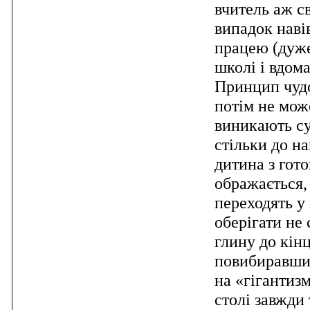
вчитель аж св
випадок наві
працею (дуже 
школі і вдома
Принцип чудо
потім не мож
виникають су
стільки до на
дитина з гот
ображається,
переходять у 
оберігати не
глину до кін
повибиравши 
на «гігантизм
столі завжди